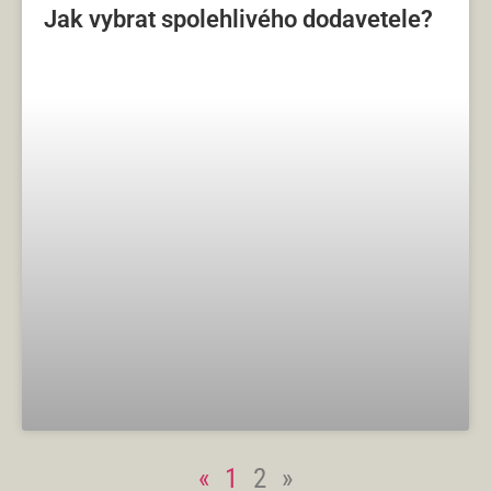
Jak vybrat spolehlivého dodavetele?
«
1
2
»