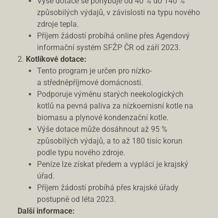
Výše dotace se pohybuje od 40 % do 140 %
způsobilých výdajů, v závislosti na typu nového
zdroje tepla.
Příjem žádostí probíhá online přes Agendový
informační systém SFŽP ČR od září 2023.
Kotlíkové dotace:
Tento program je určen pro nízko-
a středněpříjmové domácnosti.
Podporuje výměnu starých neekologických
kotlů na pevná paliva za nízkoemisní kotle na
biomasu a plynové kondenzační kotle.
Výše dotace může dosáhnout až 95 %
způsobilých výdajů, a to až 180 tisíc korun
podle typu nového zdroje.
Peníze lze získat předem a vyplácí je krajský
úřad.
Příjem žádostí probíhá přes krajské úřady
postupně od léta 2023.
Další informace: