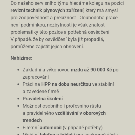
Do našeho servisního týmu hledáme kolegu na pozici
revizní technik plynových zařízení
, který má smysl
pro zodpovědnost a preciznost. Dlouhodobá praxe
není podmínkou, nezbytností je však znalost
problematiky této pozice a potřebná osvědčení.
V případě, že by osvědčení byla již propadlá,
pomůžeme zajistit jejich obnovení.
Nabízíme:
Základní a výkonovou
mzdu až 90 000 Kč
po
zapracování
Práci na
HPP na dobu neurčitou
ve stabilní
a zavedené firmě
Pravidelná školení
Možnost osobního i profesního růstu
a pravidelného
vzdělávání v oborových
trendech
Firemní
automobil
(v případě potřeby)
Mobilní
telefon a tablet
i pro soukromé účely