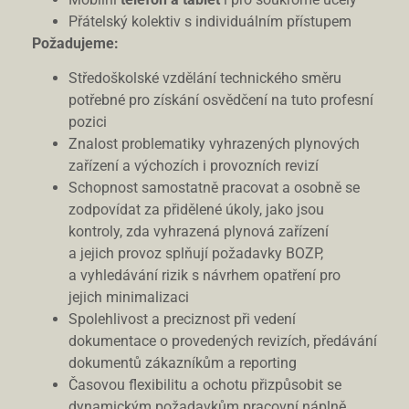
Přátelský kolektiv s individuálním přístupem
Požadujeme:
Středoškolské vzdělání technického směru
potřebné pro získání osvědčení na tuto profesní
pozici
Znalost problematiky vyhrazených plynových
zařízení a výchozích i provozních revizí
Schopnost samostatně pracovat a osobně se
zodpovídat za přidělené úkoly, jako jsou
kontroly, zda vyhrazená plynová zařízení
a jejich provoz splňují požadavky BOZP,
a vyhledávání rizik s návrhem opatření pro
jejich minimalizaci
Spolehlivost a preciznost při vedení
dokumentace o provedených revizích, předávání
dokumentů zákazníkům a reporting
Časovou flexibilitu a ochotu přizpůsobit se
dynamickým požadavkům pracovní náplně