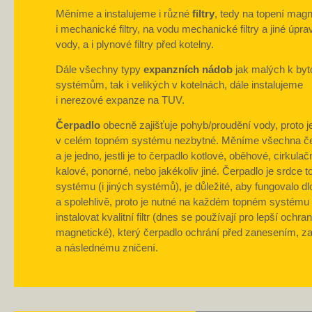
Měníme a instalujeme i různé
filtry
, tedy na topení magn
i mechanické filtry, na vodu mechanické filtry a jiné úpra
vody, a i plynové filtry před kotelny.
Dále všechny typy
expanzních nádob
jak malých k by
systémům, tak i velikých v kotelnách, dále instalujeme
i nerezové expanze na TUV.
Čerpadlo
obecně zajišťuje pohyb/proudění vody, proto j
v celém topném systému nezbytné. Měníme všechna če
a je jedno, jestli je to čerpadlo kotlové, oběhové, cirkulačn
kalové, ponorné, nebo jakékoliv jiné. Čerpadlo je srdce 
systému (i jiných systémů), je důležité, aby fungovalo d
a spolehlivě, proto je nutné na každém topném systému
instalovat kvalitní filtr (dnes se používají pro lepší ochranu
magnetické), který čerpadlo ochrání před zanesením, z
a následnému zničení.