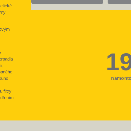
etické
vny
tovým
1
e
rpadla
í,
topného
namonto
louho
 filtry
adřením