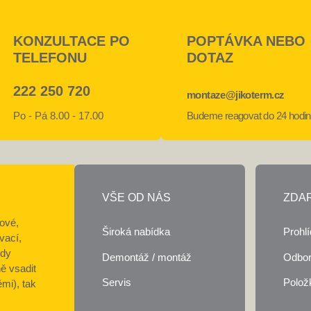
KONZULTACE PO
POPTÁVKA NEBO
TELEFONU
DOTAZ
222 250 720
montaze@jikoterm.cz
Po - Pá 8.00 - 17.00
Budeme reagovat do 24 hodin
VŠE OD NÁS
ZDA
rové,
Široká nabídka
Prohl
vací,
ody
Demontáž / montáž
Odbor
ně vsadit
Servis
Polož
mi), tak