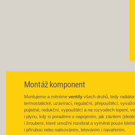
Montáž komponent
Montujeme a měníme
ventily
všech druhů, tedy radiáto
termostatické, uzavírací, regulační, přepouštěcí, vyvažo
pojistné, redukční, vypouštěcí a na rozvodech topení, v
i plynu, kdy si poradíme s napojením, jak závitem (ideál
i šroubení, které umožní rozebrat a vyměnit pouze kleště
i přírubou nebo nalisováním, letováním i navařením.