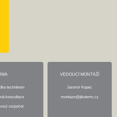
RMA
VEDOUCÍ MONTÁŽÍ
ídka technikem
Jaromír Kopec
ná konzultace
montaze@jikoterm.cz
kový rozpočet