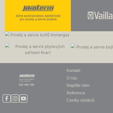
Kontakt
O nás
Napište nám
Reference
Ceníky výrobců