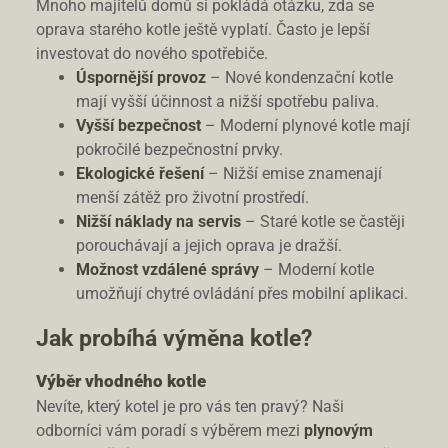
Mnoho majitelů domů si pokládá otázku, zda se
oprava starého kotle ještě vyplatí. Často je lepší
investovat do nového spotřebiče.
Úspornější provoz
– Nové kondenzační kotle
mají vyšší účinnost a nižší spotřebu paliva.
Vyšší bezpečnost
– Moderní plynové kotle mají
pokročilé bezpečnostní prvky.
Ekologické řešení
– Nižší emise znamenají
menší zátěž pro životní prostředí.
Nižší náklady na servis
– Staré kotle se častěji
porouchávají a jejich oprava je dražší.
Možnost vzdálené správy
– Moderní kotle
umožňují chytré ovládání přes mobilní aplikaci.
Jak probíhá výměna kotle?
Výběr vhodného kotle
Nevíte, který kotel je pro vás ten pravý? Naši
odborníci vám poradí s výběrem mezi
plynovým