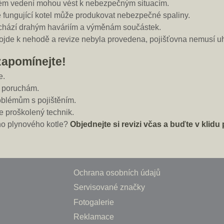
vém vedení mohou vést k nebezpečným situacím.
 fungující kotel může produkovat nebezpečné spaliny.
chází drahým haváriím a výměnám součástek.
jde k nehodě a revize nebyla provedena, pojišťovna nemusí uh
zapomínejte!
e.
 poruchám.
oblémům s pojištěním.
e proškolený technik.
ho plynového kotle?
Objednejte si revizi včas a buďte v klidu 
Ochrana osobních údajů
Servisované značky
Fotogalerie
Reklamace