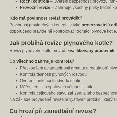
Roční kontrola
– Ověření bezpečnosti provozu, funk
Provozní revize
– Zahrnuje všechny prvky běžné kont
Kdo má povinnost revizi provádět?
Povinnost pravidelných kontrol se týká
provozovatelů od
doporučeno pravidelně kontrolovat i domácí plynové kotl
Jak probíhá revize plynového kotle?
Revizi plynového kotle provádí
kvalifikovaný pracovník
,
Co všechno zahrnuje kontrola?
Přezkoušení ovladatelnosti armatur a regulátorů ply
Kontrola těsnosti plynových rozvodů
Ověření funkčnosti odvodu spalin
Měření emisí a spalovací účinnosti kotle
Kontrola celkového stavu zařízení a jeho bezpečnost
Na základě provedené revize je vystaven protokol, který 
Co hrozí při zanedbání revize?