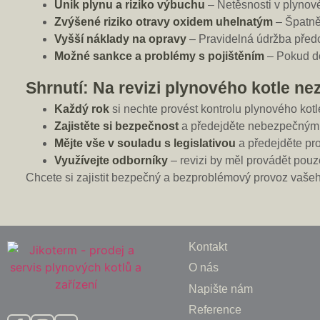
Únik plynu a riziko výbuchu
– Netěsnosti v plyno
Zvýšené riziko otravy oxidem uhelnatým
– Špatně
Vyšší náklady na opravy
– Pravidelná údržba před
Možné sankce a problémy s pojištěním
– Pokud do
Shrnutí: Na revizi plynového kotle ne
Každý rok
si nechte provést kontrolu plynového kotl
Zajistěte si bezpečnost
a předejděte nebezpečným
Mějte vše v souladu s legislativou
a předejděte pr
Využívejte odborníky
– revizi by měl provádět pouz
Chcete si zajistit bezpečný a bezproblémový provoz vaše
Kontakt
O nás
Napište nám
Reference