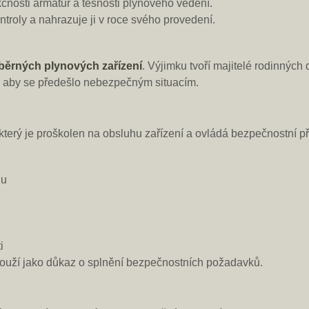
čnosti armatur a těsnosti plynového vedení.
roly a nahrazuje ji v roce svého provedení.
běrných plynových zařízení
. Výjimku tvoří majitelé rodinných
e, aby se předešlo nebezpečným situacím.
 který je proškolen na obsluhu zařízení a ovládá bezpečnostní p
nu
i
slouží jako důkaz o splnění bezpečnostních požadavků.