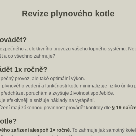
Revize plynového kotle
provádět?
bezpečného a efektivního provozu vašeho topného systému. Nej
ět a co všechno zahrnuje?
ádět 1x ročně?
zpečný provoz, ale také optimální výkon.
 plynového vedení a funkčnosti kotle minimalizuje riziko úniku 
předcházet poruchám a zvyšuje životnost spotřebiče.
e efektivněji a snižuje náklady na vytápění.
zení mají zákonnou povinnost provádět kontroly dle
§ 19 naříz
otle?
vého zařízení alespoň 1× ročně
. To zahrnuje jak samotný kotel