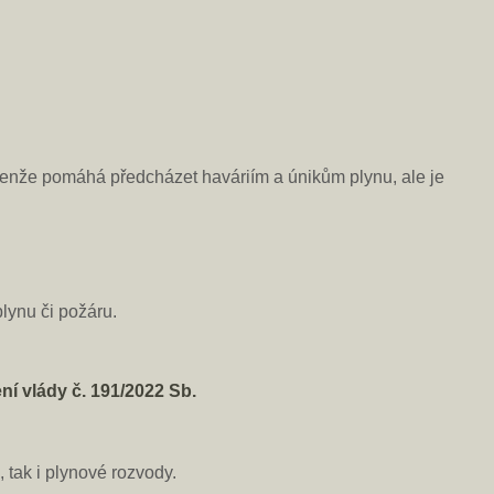
enže pomáhá předcházet haváriím a únikům plynu, ale je
plynu či požáru.
ení vlády č. 191/2022 Sb.
, tak i plynové rozvody.