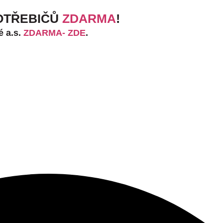
OTŘEBIČŮ
ZDARMA
!
é a.s.
ZDARMA- ZDE
.