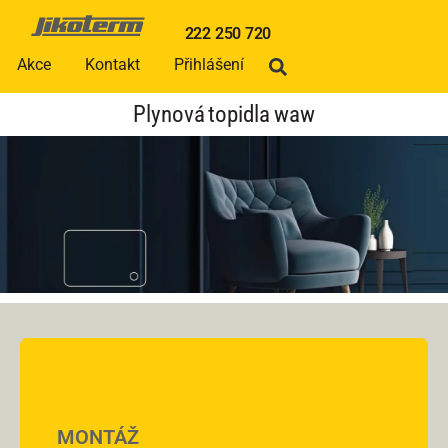
222 250 720
Akce
Kontakt
Přihlášení
Plynová topidla waw
MONTÁŽ