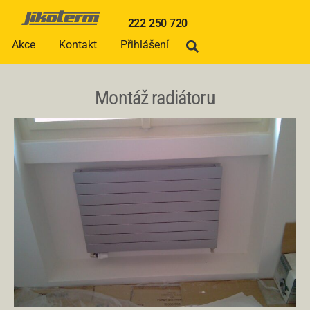
222 250 720
Akce
Kontakt
Přihlášení
Montáž radiátoru