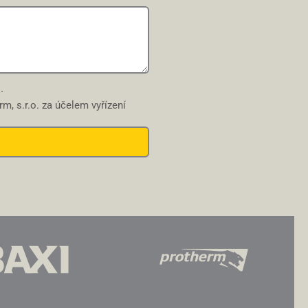
e
.
m, s.r.o. za účelem vyřízení